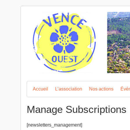
Skip
to
content
Accueil
L’association
Nos actions
Évé
Manage Subscriptions
[newsletters_management]